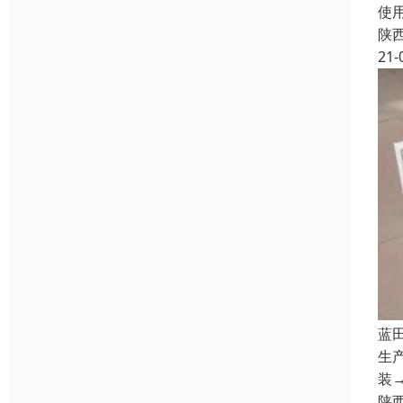
使
陕
21-
蓝
生
装
陕