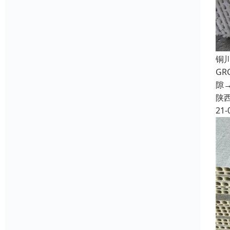
铜
G
隙
陕
21-