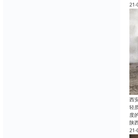
21-
西
轻
度
陕
21-