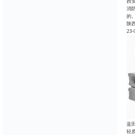
西
消
的
陕
23-
蓝
轻