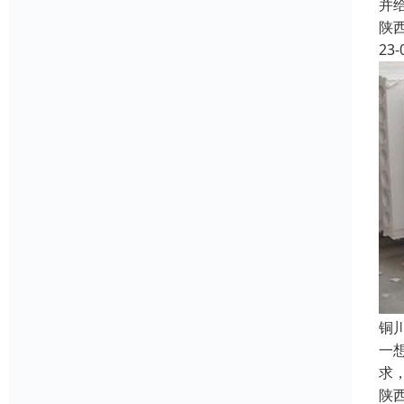
并
陕
23-
铜
一
求
陕