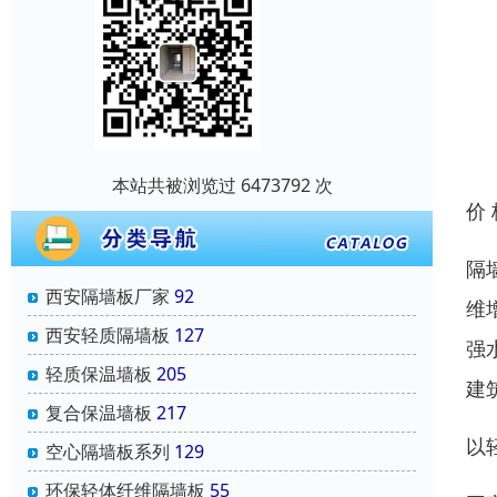
本站共被浏览过 6473792 次
价
隔
西安隔墙板厂家
92
维
西安轻质隔墙板
127
强
轻质保温墙板
205
建
复合保温墙板
217
以
空心隔墙板系列
129
环保轻体纤维隔墙板
55