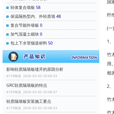
国
轻体复合墙板
58
纤
保温隔热型内、外轻质墙
48
复合节能外墙板
0
(一
加气混凝土砌块
0
1
包上下水管烟道材料
50
竹
用
影响轻质隔墙板缝开的原因分析
相
4179阅读 2026-03-05 20:09:23
GRC轻质隔墙板的特点
2
4165阅读 2026-03-05 20:08:37
竹
轻质隔墙板安装施工要点
4175阅读 2026-03-05 20:08:23
竹