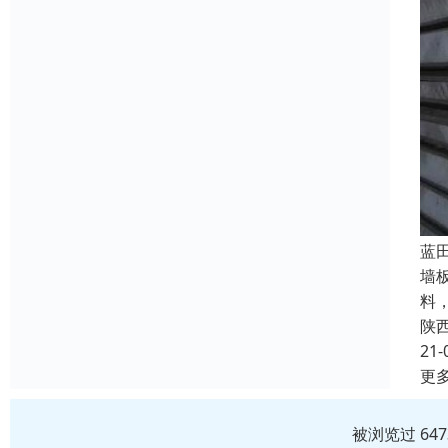
蓝
墙
料
陕
21-
更
被浏览过 64