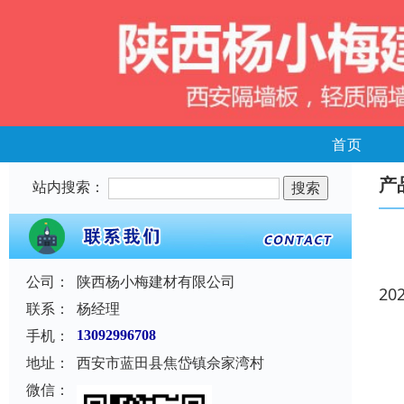
首页
产
站内搜索：
公司：
陕西杨小梅建材有限公司
20
联系：
杨经理
手机：
13092996708
地址：
西安市蓝田县焦岱镇佘家湾村
微信：