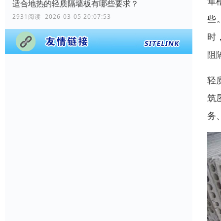
隼
适合地热的轻质隔墙板有哪些要求？
2931阅读 2026-03-05 20:07:53
些
时
阻
轻
筑
务