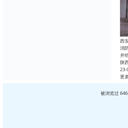
西
消
并
陕
23-
更
被浏览过 64