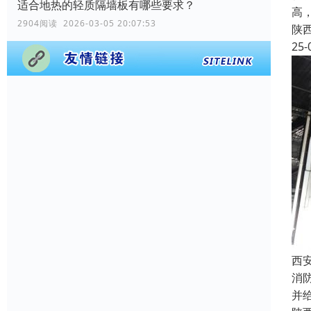
适合地热的轻质隔墙板有哪些要求？
高
2904阅读 2026-03-05 20:07:53
陕
25-
西
消
并