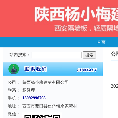
首页
公
站内搜索：
公司：
陕西杨小梅建材有限公司
20
联系：
杨经理
手机：
13092996708
地址：
西安市蓝田县焦岱镇佘家湾村
微信：