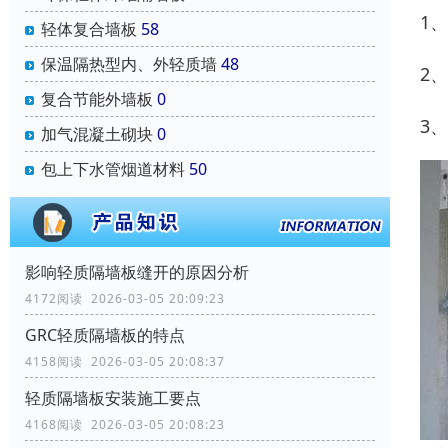
1
轻体复合墙板
58
保温隔热型内、外轻质墙
48
2
复合节能外墙板
0
3
加气混凝土砌块
0
包上下水管烟道材料
50
影响轻质隔墙板缝开的原因分析
4172阅读 2026-03-05 20:09:23
GRC轻质隔墙板的特点
4158阅读 2026-03-05 20:08:37
轻质隔墙板安装施工要点
4168阅读 2026-03-05 20:08:23