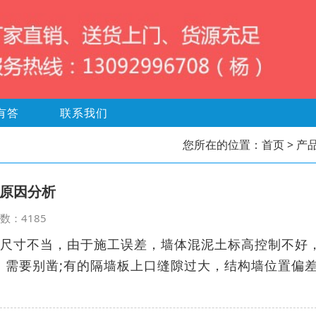
有答
联系我们
您所在的位置：
首页
> 产
原因分析
览次数：4185
造尺寸不当，由于施工误差，墙体混泥土标高控制不好
，需要别凿;有的隔墙板上口缝隙过大，结构墙位置偏