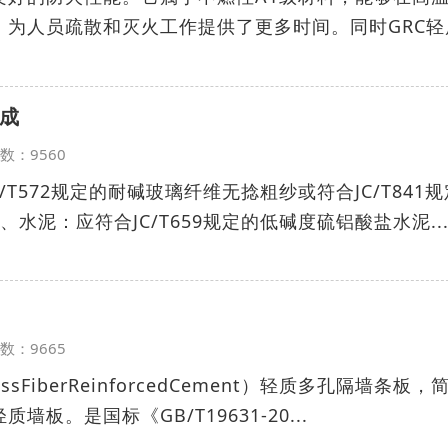
，为人员疏散和灭火工作提供了更多时间。同时GRC轻
组成
览次数：9560
/T572规定的耐碱玻璃纤维无捻粗纱或符合JC/T841
水泥：应符合JC/T659规定的低碱度硫铝酸盐水泥..
览次数：9665
FiberReinforcedCement）轻质多孔隔墙条板，
墙板。是国标《GB/T19631-20...