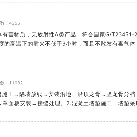
览次数：4355
害物质，无放射性A类产品，符合国家G/T23451-2
氏度的高温下的耐火不低于3小时，而且不散发有毒气体
览次数：11082
墙垫施工→隔墙放线→安装沿地、沿顶龙骨→竖龙骨分档
→罩面板安装→接缝处理。2.混凝土墙垫施工：墙垫采