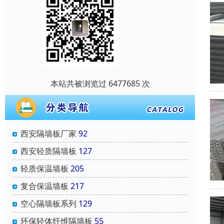
本站共被浏览过 6477685 次
西安隔墙板厂家
92
西安轻质隔墙板
127
轻质保温墙板
205
复合保温墙板
217
空心隔墙板系列
129
环保轻体纤维隔墙板
55