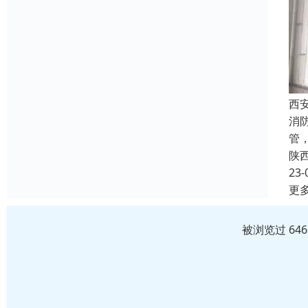
西
消
管
陕
23-
更
被浏览过 64