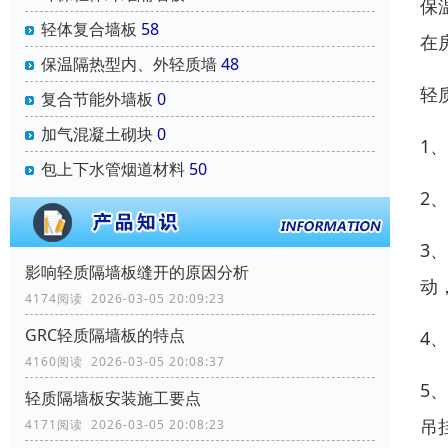
保
轻体复合墙板
58
在
保温隔热型内、外轻质墙
48
轻
复合节能外墙板
0
加气混凝土砌块
0
1
包上下水管烟道材料
50
2
3
影响轻质隔墙板缝开的原因分析
动
4174阅读 2026-03-05 20:09:23
GRC轻质隔墙板的特点
4
4160阅读 2026-03-05 20:08:37
5
轻质隔墙板安装施工要点
吊
4171阅读 2026-03-05 20:08:23