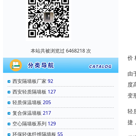
本站共被浏览过 6468218 次
价
由
西安隔墙板厂家
92
度
西安轻质隔墙板
127
变
轻质保温墙板
205
轻
复合保温墙板
217
捷
空心隔墙板系列
129
环保轻体纤维隔墙板
55