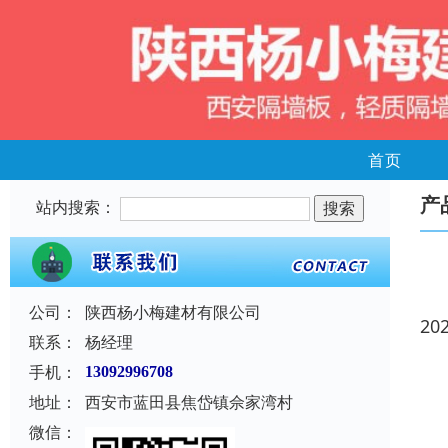
首页
产
站内搜索：
公司：
陕西杨小梅建材有限公司
20
联系：
杨经理
手机：
13092996708
地址：
西安市蓝田县焦岱镇佘家湾村
微信：