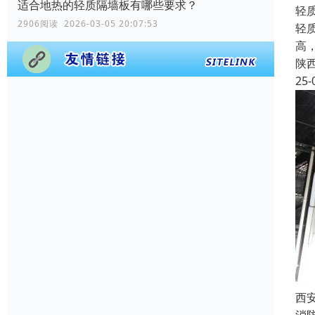
适合地热的轻质隔墙板有哪些要求？
轻
2906阅读 2026-03-05 20:07:53
轻
高
陕
25-
西